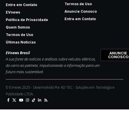
Termos de Uso
Entre em Contato
Anuncie Conosco
EVnews
Entre em Contato
Política de Privacidade
Quem Somos
Termos de Uso
Últimas Notícias
EVnews Brasil
ANUNCIE
CONOSCO
A sua fonte de notícias e análises sobre veículos elétricos,
do carro ao patinete, impulsionando a informação para um
futuro mais sustentável.
© EVnews 2025 - Desenvolvido Por AD TEC - Soluções em Tecnologia e
Publicidade LTDA.