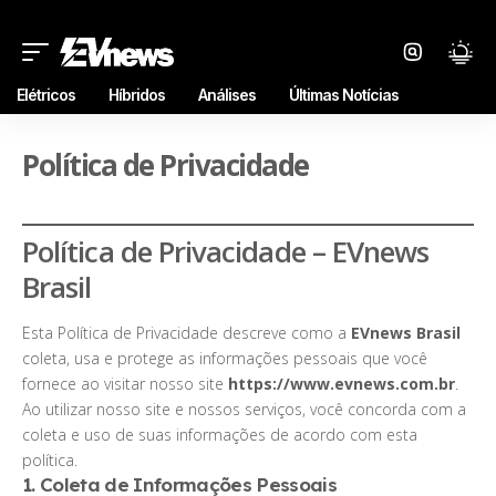
Elétricos
Híbridos
Análises
Últimas Notícias
Política de Privacidade
Política de Privacidade – EVnews
Brasil
Esta Política de Privacidade descreve como a
EVnews Brasil
coleta, usa e protege as informações pessoais que você
fornece ao visitar nosso site
https://www.evnews.com.br
.
Ao utilizar nosso site e nossos serviços, você concorda com a
coleta e uso de suas informações de acordo com esta
política.
1. Coleta de Informações Pessoais